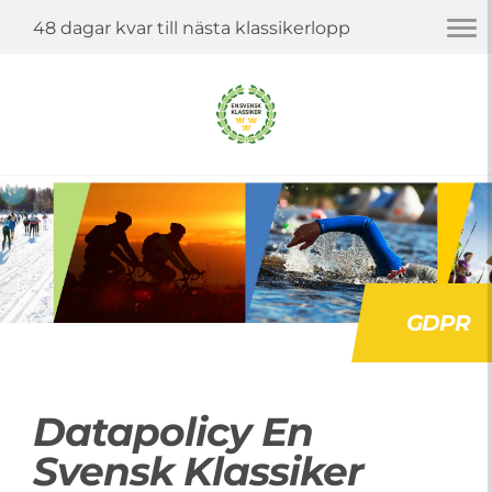
Togg
48 dagar kvar till nästa klassikerlopp
navi
GDPR
Datapolicy En
Svensk Klassiker