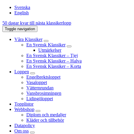
Svenska
English
50 dagar kvar till nästa klassikerlopp
Toggle navigation
Våra Klassiker
En Svensk Klassiker
Utmärkelser
En Svensk Klassiker – Tjej
En Svensk Klassiker – Halva
En Svensk Klassiker – Korta
Loppen
Engelbrektsloppet
Vasaloppet
Vätternrundan
Vansbrosimningen
Lidingöloppet
Topplistor
Webbshop
Diplom och medaljer
Kläder och tillbehör
Datapolicy
Om oss