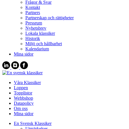
Frågor & Svar
Kontakt
Partners
Partnerskap och rättigheter
Pressrum
Nyhetsbrev
Lokala klassiker
Historik
Miljö och hållbarhet
Kalendarium
Mina sidor
Våra Klassiker
Loppen
Topplistor
Webbshop
Datapolicy
Om oss
Mina sidor
En Svensk Klassiker
Utmärkelser