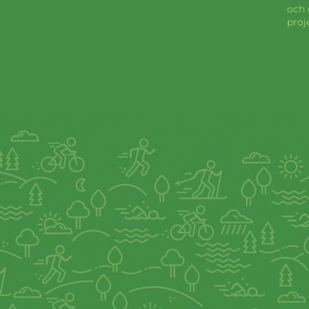
och 
proj