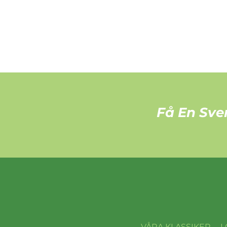
Få En Sve
VÅRA KLASSIKER
L