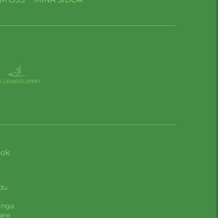
ook
 du
inga
are