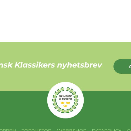
nsk Klassikers nyhetsbrev
OPPEN
TOPPLISTOR
WEBBSHOP
DATAPOLICY
O