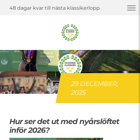
Togg
48 dagar kvar till nästa klassikerlopp
navi
29 DECEMBER,
2025
Hur ser det ut med nyårslöftet
inför 2026?