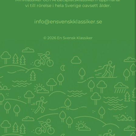
vi till rörelse i hela Sverige oavsett ålder.
info@ensvenskklassiker.se
© 2026 En Svensk Klassiker