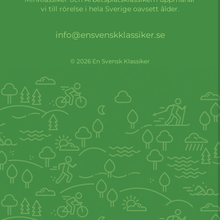
vi till rörelse i hela Sverige oavsett ålder.
info@ensvenskklassiker.se
© 2026 En Svensk Klassiker