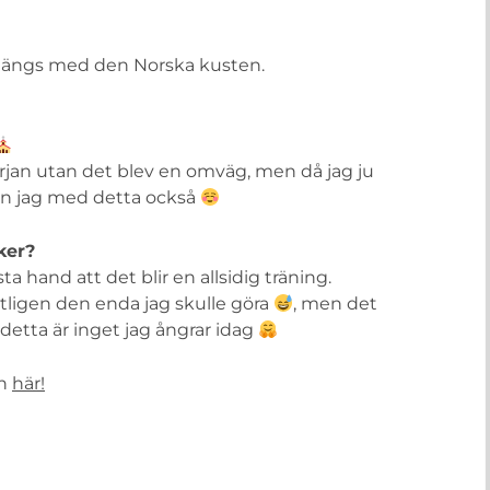
 längs med den Norska kusten.
örjan utan det blev en omväg, men då jag ju
nn jag med detta också
ker?
a hand att det blir en allsidig träning.
ligen den enda jag skulle göra
, men det
h detta är inget jag ångrar idag
en
här!