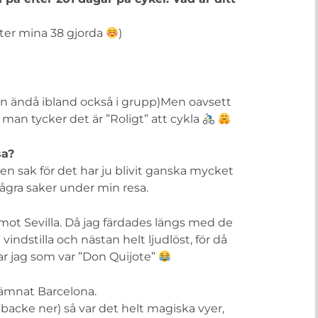
fter mina 38 gjorda
)
n ändå ibland också i grupp)Men oavsett
 man tycker det är ”Roligt” att cykla
sa?
en sak för det har ju blivit ganska mycket
några saker under min resa.
ot Sevilla. Då jag färdades längs med de
indstilla och nästan helt ljudlöst, för då
ar jag som var ”Don Quijote”
lämnat Barcelona.
backe ner) så var det helt magiska vyer,