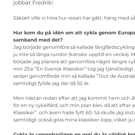
jobbat Fredrik!
Såklart ville vi höra hur resan har gått, häng med så 
Hur kom du på idén om att cykla genom Europa 
samband med det?
Jag började genomföra så kallade långfärdscyklingar
ju inte så långa rundor (kanske upptill en vecka). M
började jag planera att genomföra något längre cyk
min 25:e ”En Svensk Klassiker” tog jag tjänstledigt f
sedan genomförde min så kallade ”Tour de Australi
samtidigt fyllde jag där då 50 år.
Men nästan redan efter att jag kommit hem och åte
för en ny cykelfärd, och min plan blev då att efter 
Klassiker” och även hade fyllt 60. Så skulle jag slu
samtidigt också göra mina klassiker-lopp, vilket j
Cykla är uppenbarligen en grej du är väldigt bra