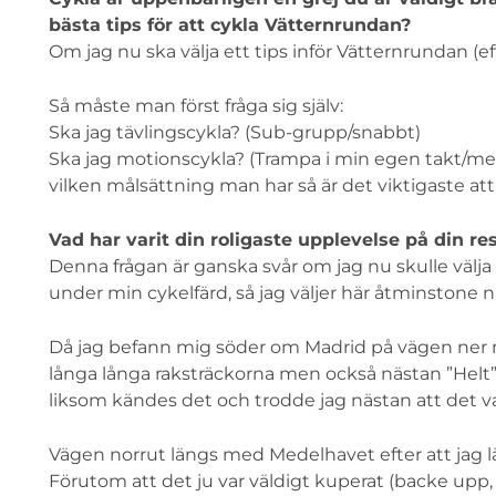
bästa tips för att cykla Vätternrundan?
Om jag nu ska välja ett tips inför Vätternrundan (e
Så måste man först fråga sig själv:
Ska jag tävlingscykla? (Sub-grupp/snabbt)
Ska jag motionscykla? (Trampa i min egen takt/me
vilken målsättning man har så är det viktigaste att
Vad har varit din roligaste upplevelse på din re
Denna frågan är ganska svår om jag nu skulle välja 
under min cykelfärd, så jag väljer här åtminstone 
Då jag befann mig söder om Madrid på vägen ner m
långa långa raksträckorna men också nästan ”Helt” v
liksom kändes det och trodde jag nästan att det v
Vägen norrut längs med Medelhavet efter att jag 
Förutom att det ju var väldigt kuperat (backe upp, 