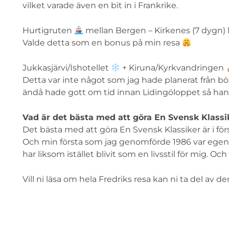
vilket varade även en bit in i Frankrike.
Hurtigruten
mellan Bergen – Kirkenes (7 dygn)
Valde detta som en bonus på min resa
Jukkasjärvi/Ishotellet
+ Kiruna/Kyrkvandringen
Detta var inte något som jag hade planerat från b
ändå hade gott om tid innan Lidingöloppet så ha
Vad är det bästa med att göra En Svensk Klassi
Det bästa med att göra En Svensk Klassiker är i först
Och min första som jag genomförde 1986 var egent
har liksom istället blivit som en livsstil för mig. Oc
Vill ni läsa om hela Fredriks resa kan ni ta del av d