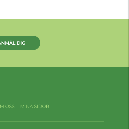
ANMÄL DIG
M OSS
MINA SIDOR