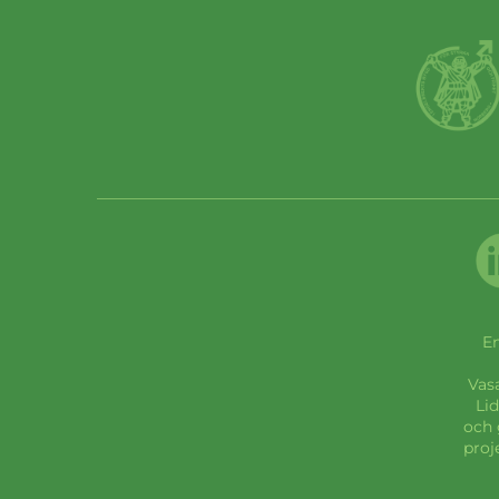
En
Vas
Lid
och 
proj