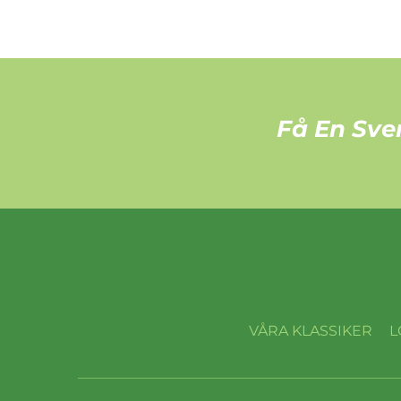
Få En Sve
VÅRA KLASSIKER
L