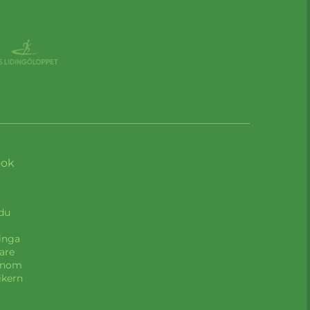
ook
 du
inga
are
Genom
ikern