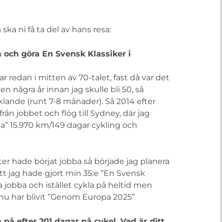
ska ni få ta del av hans resa:
och göra En Svensk Klassiker i
 redan i mitten av 70-talet, fast då var det
en några år innan jag skulle bli 50, så
lande (runt 7-8 månader). Så 2014 efter
rån jobbet och flög till Sydney, där jag
a” 15.970 km/149 dagar cykling och
r hade börjat jobba så började jag planera
att jag hade gjort min 35:e ”En Svensk
ta jobba och istället cykla på heltid men
u nu har blivit ”Genom Europa 2025”
 på efter 201 dagar på cykel. Vad är ditt