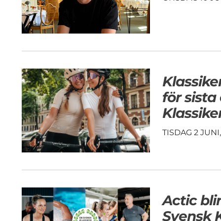
Klassike
för sist
Klassike
TISDAG 2 JUNI
Actic bli
Svensk K