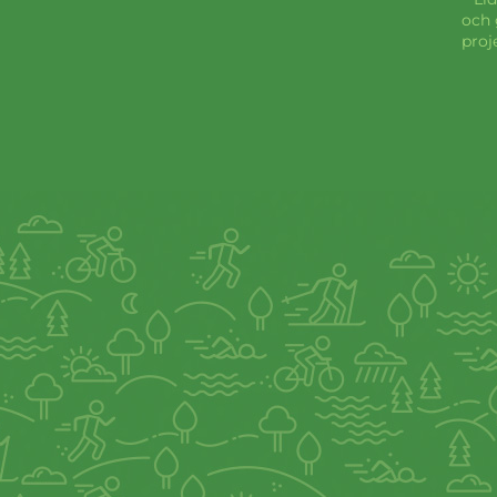
och 
proj