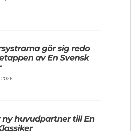
rsystrarna gör sig redo
a etappen av En Svensk
r
, 2026
r ny huvudpartner till En
lassiker