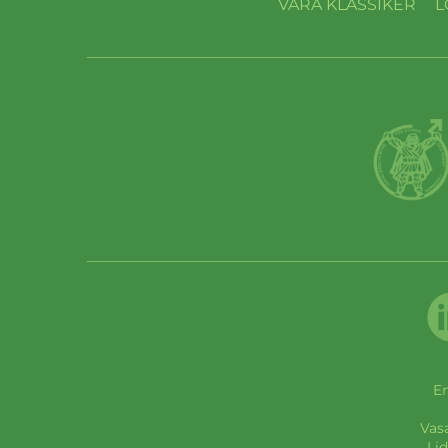
VÅRA KLASSIKER
L
En
Vas
Lid