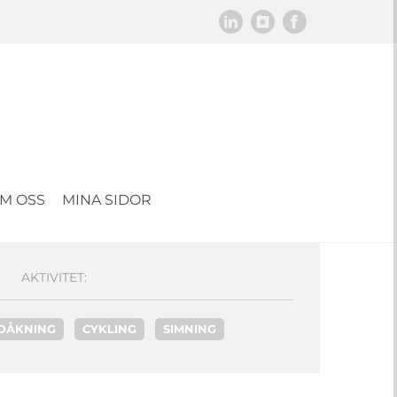
M OSS
MINA SIDOR
AKTIVITET:
IDÅKNING
CYKLING
SIMNING