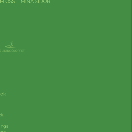
M OSS
MINA SIDOR
ook
 du
inga
are