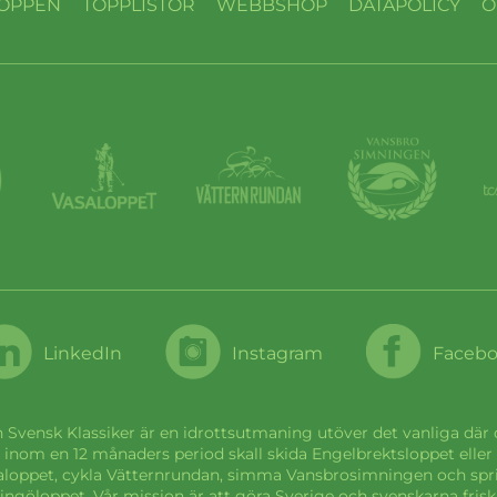
OPPEN
TOPPLISTOR
WEBBSHOP
DATAPOLICY
O
LinkedIn
Instagram
Faceb
 Svensk Klassiker är en idrottsutmaning utöver det vanliga där
inom en 12 månaders period skall skida Engelbrektsloppet eller
aloppet, cykla Vätternrundan, simma Vansbrosimningen och spr
ingöloppet. Vår mission är att göra Sverige och svenskarna frisk