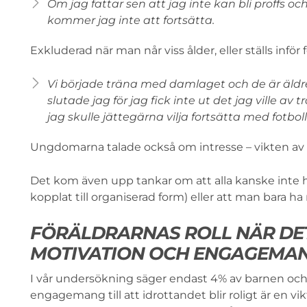
Om jag fattar sen att jag inte kan bli proffs oc
kommer jag inte att fortsätta.
Exkluderad när man når viss ålder, eller ställs inför
Vi började träna med damlaget och de är äldre,
slutade jag för jag fick inte ut det jag ville av
jag skulle jättegärna vilja fortsätta med fotbol
Ungdomarna talade också om intresse – vikten av a
Det kom även upp tankar om att alla kanske inte har
kopplat till organiserad form) eller att man bara ha 
FÖRÄLDRARNAS ROLL NÄR DE
MOTIVATION OCH ENGAGEMA
I vår undersökning säger endast 4% av barnen och
engagemang till att idrottandet blir roligt är en vi