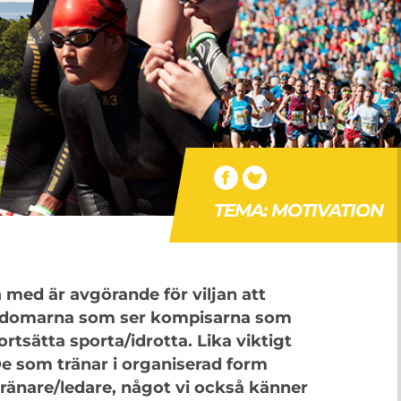
TEMA: MOTIVATION
 med är avgörande för viljan att
ungdomarna som ser kompisarna som
fortsätta sporta/idrotta. Lika viktigt
De som tränar i organiserad form
tränare/ledare, något vi också känner