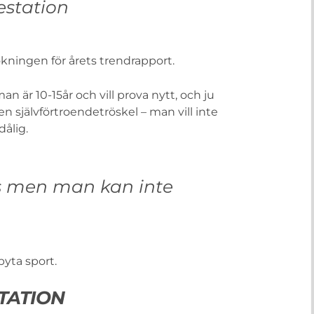
estation
ökningen för årets trendrapport.
n är 10-15år och vill prova nytt, och ju
n självförtroendetröskel – man vill inte
ålig.
ns men man kan inte
yta sport.
TATION