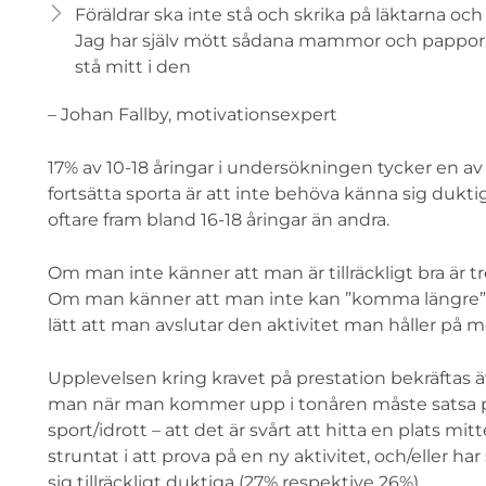
Föräldrar ska inte stå och skrika på läktarna oc
Jag har själv mött sådana mammor och pappor. F
stå mitt i den
– Johan Fallby, motivationsexpert
17% av 10-18 åringar i undersökningen tycker en av d
fortsätta sporta är att inte behöva känna sig duktig
oftare fram bland 16-18 åringar än andra.
Om man inte känner att man är tillräckligt bra är tr
Om man känner att man inte kan ”komma längre” eller
lätt att man avslutar den aktivitet man håller på m
Upplevelsen kring kravet på prestation bekräftas 
man när man kommer upp i tonåren måste satsa på a
sport/idrott – att det är svårt att hitta en plats m
struntat i att prova på en ny aktivitet, och/eller ha
sig tillräckligt duktiga (27% respektive 26%).