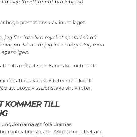
h kanske får ett annat bra jobb, så
 för höga prestationskrav inom laget.
 jag fick inte lika mycket speltid så då
 träningen. Så nu är jag inte i något lag men
l egentligen.
tt hitta något som känns kul och ”rätt”.
 råd att utöva aktiviteter (framförallt
råd att utöva vissa/enstaka aktiviteter.
T KOMMER TILL
NG
 ungdomarna att föräldrarnas
ktig motivationsfaktor. 4% procent. Det är i