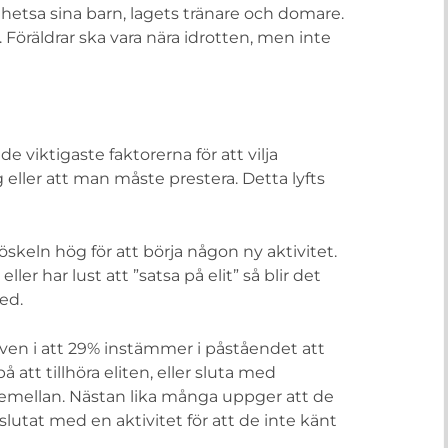
h hetsa sina barn, lagets tränare och domare.
öräldrar ska vara nära idrotten, men inte
e viktigaste faktorerna för att vilja
 eller att man måste prestera. Detta lyfts
öskeln hög för att börja någon ny aktivitet.
 har lust att ”satsa på elit” så blir det
ed.
även i att 29% instämmer i påståendet att
tt tillhöra eliten, eller sluta med
ittemellan. Nästan lika många uppger att de
r slutat med en aktivitet för att de inte känt