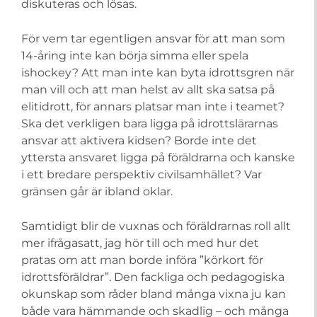
diskuteras och lösas.
För vem tar egentligen ansvar för att man som
14-åring inte kan börja simma eller spela
ishockey? Att man inte kan byta idrottsgren när
man vill och att man helst av allt ska satsa på
elitidrott, för annars platsar man inte i teamet?
Ska det verkligen bara ligga på idrottslärarnas
ansvar att aktivera kidsen? Borde inte det
yttersta ansvaret ligga på föräldrarna och kanske
i ett bredare perspektiv civilsamhället? Var
gränsen går är ibland oklar.
Samtidigt blir de vuxnas och föräldrarnas roll allt
mer ifrågasatt, jag hör till och med hur det
pratas om att man borde införa ”körkort för
idrottsföräldrar”. Den fackliga och pedagogiska
okunskap som råder bland många vixna ju kan
både vara hämmande och skadlig – och många